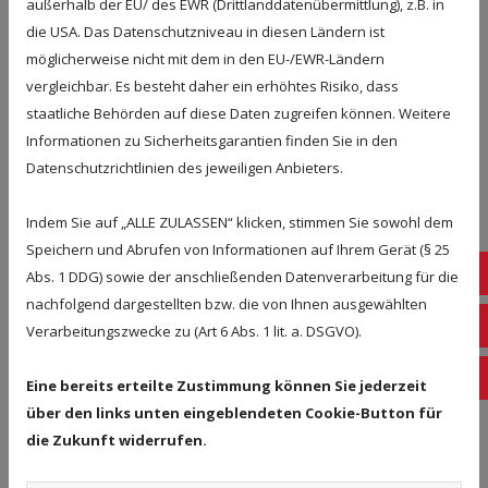
außerhalb der EU/ des EWR (Drittlanddatenübermittlung), z.B. in
die USA. Das Datenschutzniveau in diesen Ländern ist
möglicherweise nicht mit dem in den EU-/EWR-Ländern
vergleichbar. Es besteht daher ein erhöhtes Risiko, dass
staatliche Behörden auf diese Daten zugreifen können. Weitere
Informationen zu Sicherheitsgarantien finden Sie in den
Datenschutzrichtlinien des jeweiligen Anbieters.
Indem Sie auf „ALLE ZULASSEN“ klicken, stimmen Sie sowohl dem
Speichern und Abrufen von Informationen auf Ihrem Gerät (§ 25
Ins
Abs. 1 DDG) sowie der anschließenden Datenverarbeitung für die
nachfolgend dargestellten bzw. die von Ihnen ausgewählten
Fac
Verarbeitungszwecke zu (Art 6 Abs. 1 lit. a. DSGVO).
KEINE LUST ZU KOCHEN? WERFEN
Lin
SIE EINEN BLICK AUF UNSERE
Eine bereits erteilte Zustimmung können Sie jederzeit
VIELSEITIGEN ANGEBOTE!
über den links unten eingeblendeten Cookie-Button für
die Zukunft widerrufen.
Der hektische Alltag zeigt, dass nicht immer